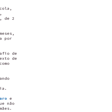
cola,
,
, de 2
meses,
a por
afio de
exto de
como
ando
ia.
aro
e
ue não
mães.