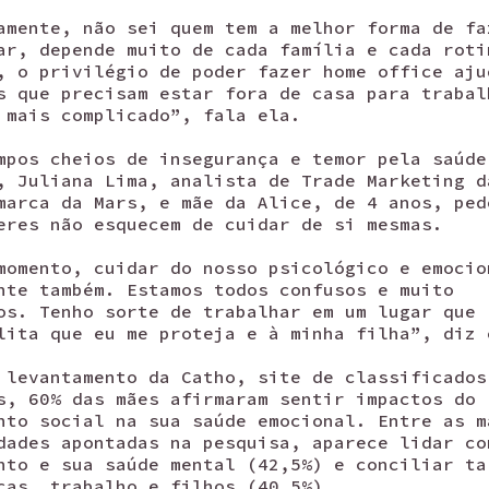
amente, não sei quem tem a melhor forma de fa
ar, depende muito de cada família e cada roti
, o privilégio de poder fazer home office aju
s que precisam estar fora de casa para trabal
 mais complicado”, fala ela.
mpos cheios de insegurança e temor pela saúde
, Juliana Lima, analista de Trade Marketing d
marca da Mars, e mãe da Alice, de 4 anos, ped
eres não esquecem de cuidar de si mesmas.
momento, cuidar do nosso psicológico e emocio
nte também. Estamos todos confusos e muito
os. Tenho sorte de trabalhar em um lugar que
lita que eu me proteja e à minha filha”, diz 
 levantamento da Catho, site de classificados
s, 60% das mães afirmaram sentir impactos do
nto social na sua saúde emocional. Entre as m
dades apontadas na pesquisa, aparece lidar co
nto e sua saúde mental (42,5%) e conciliar ta
cas, trabalho e filhos (40,5%).