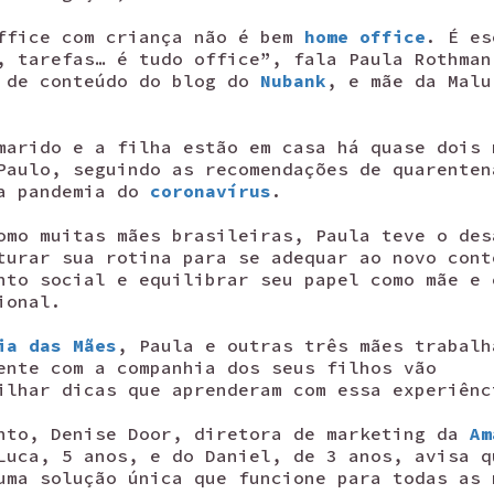
ffice com criança não é bem
home office
. É es
, tarefas… é tudo office”, fala Paula Rothman
 de conteúdo do blog do
Nubank
, e mãe da Malu
marido e a filha estão em casa há quase dois 
Paulo, seguindo as recomendações de quarenten
a pandemia do
coronavírus
.
omo muitas mães brasileiras, Paula teve o des
turar sua rotina para se adequar ao novo cont
nto social e equilibrar seu papel como mãe e 
ional.
ia das Mães
, Paula e outras três mães trabalh
ente com a companhia dos seus filhos vão
ilhar dicas que aprenderam com essa experiênc
nto, Denise Door, diretora de marketing da
Am
Luca, 5 anos, e do Daniel, de 3 anos, avisa q
uma solução única que funcione para todas as 