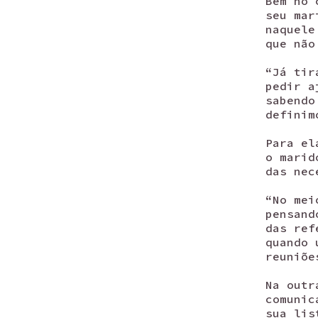
Bem no 
seu mar
naquele
que não
“Já tir
pedir a
sabendo
definim
Para el
o marid
das nec
“No mei
pensand
das ref
quando 
reuniõe
Na outr
comunic
sua lis