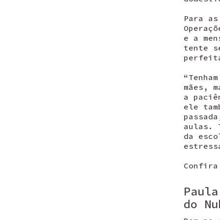
Para as
Operaçõ
e a men
tente s
perfeit
“Tenham
mães, m
a paciê
ele tam
passada
aulas. 
da esco
estress
Confira
Paula
do Nu