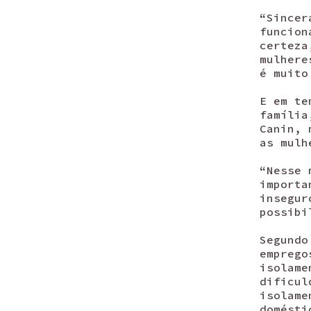
“Sincer
funcion
certeza
mulhere
é muito
E em te
família
Canin, 
as mulh
“Nesse 
importa
insegur
possibi
Segundo
emprego
isolame
dificul
isolame
domésti