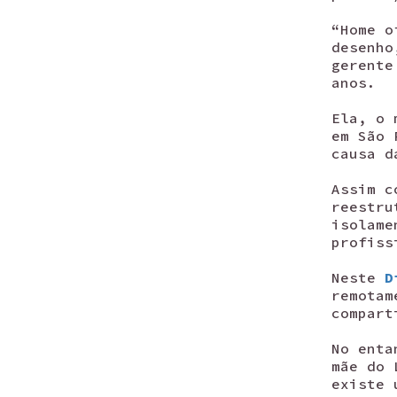
“Home o
desenho
gerente
anos.
Ela, o 
em São 
causa d
Assim c
reestru
isolame
profiss
Neste
D
remotam
compart
No enta
mãe do 
existe 