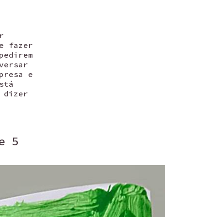
r
e fazer
pedirem
versar
presa e
stá
 dizer
e 5