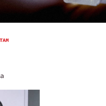
x
TAM
a