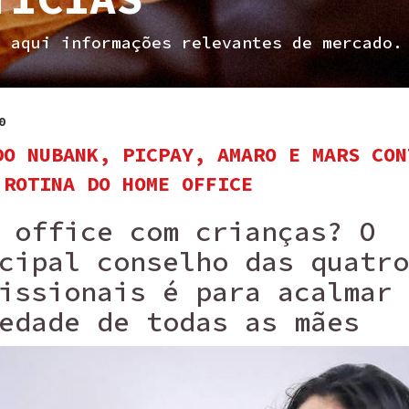
a aqui informações relevantes de mercado.
0
DO NUBANK, PICPAY, AMARO E MARS CON
 ROTINA DO HOME OFFICE
 office com crianças? O
cipal conselho das quatro
issionais é para acalmar 
edade de todas as mães