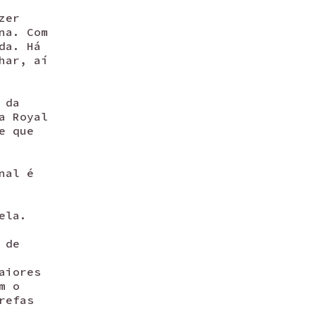
zer
na. Com
da. Há
har, aí
 da
a Royal
e que
nal é
ela.
 de
aiores
m o
refas