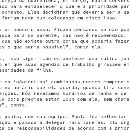
começo da quarentena, em março, Paula convers
ido para estabelecer o que era prioridade par
 momento. Eles decidiram que deveria ser a sa
 fariam nada que colocasse em risco isso.
a um pouco o peso. Ficava pensando se não pod
juda para um parente, mas não é recomendado. 
 que não existe outra coisa que poderia fazer
os o que seria possível”, conta ela.
a, isso significou estabelecer uma rotina jun
o em que suas agendas de trabalho girassem em
essidades da filha.
o da ‘não-rotina’ combinamos nossos compromis
o no horário que ela acorda, quando tira sone
eições. Nós revezamos horários de manhã e de 
um dois precisa estar 100% com ela, sem chama
s”, conta.
a ponta, com sua equipe, Paula fez melhorias 
ação e passou a delegar mais tarefas. Ela org
ta de responsabilidades de acordo com a prior