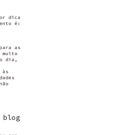
or dica
ento é:
para as
 muito
o dia,
 às
dades
não
 blog