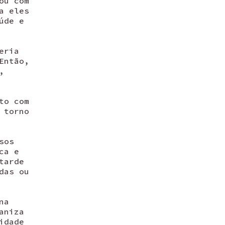
ou com
a eles
úde e
eria
Então,
,
to com
 torno
sos
ca e
tarde
das ou
na
aniza
idade