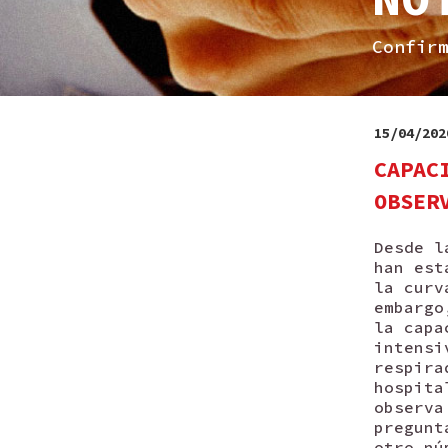
Confir
15/04/202
CAPAC
OBSER
Desde l
han est
la curv
embargo
la capa
intensi
respira
hospita
observa
pregunt
otro nú