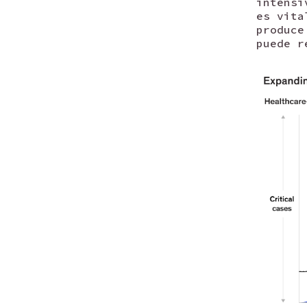
intensi
es vita
produce
puede r