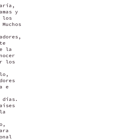
aría,
amas y
 los
 Muchos
adores,
te
e la
nocer
r los
lo,
dores
a e
 días.
aíses
la
o,
ara
onal