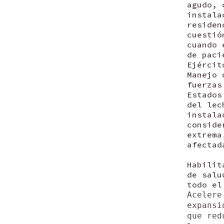
agudo, 
instala
residen
cuestió
cuando 
de paci
Ejércit
Manejo 
fuerzas
Estados
del lec
instala
conside
extrema
afectad
Habilit
de salu
todo el
Acelere
expansi
que red