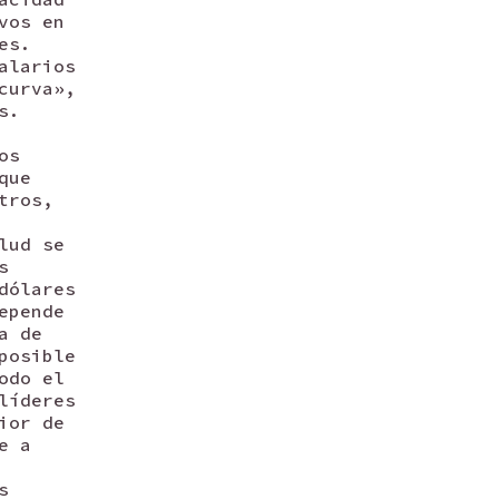
vos en
es.
alarios
curva»,
s.
os
que
tros,
lud se
s
dólares
epende
a de
posible
odo el
líderes
ior de
e a
s