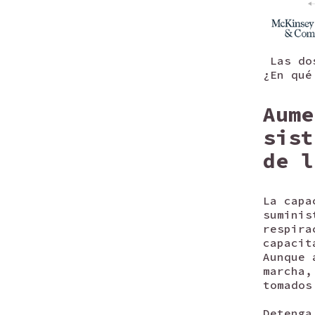
Las dos
¿En qué
Aume
sist
de l
La capa
suminis
respira
capacit
Aunque 
marcha,
tomados
Detenga