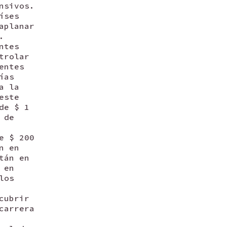
nsivos.
íses
aplanar
.
ntes
trolar
entes
ías
a la
este
de $ 1
 de
e $ 200
n en
tán en
 en
los
cubrir
carrera