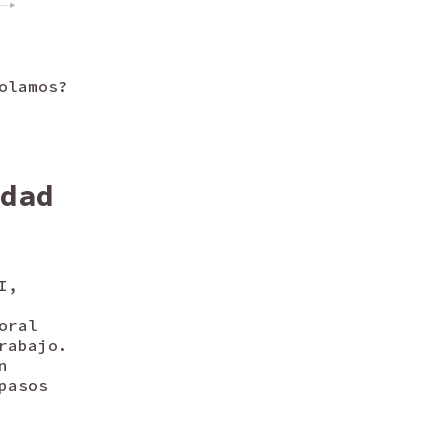
olamos?
dad
I,
oral
rabajo.
n
pasos