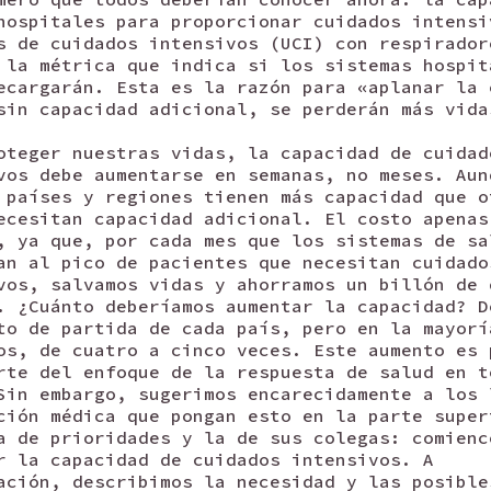
hospitales para proporcionar cuidados intensi
s de cuidados intensivos (UCI) con respirador
 la métrica que indica si los sistemas hospit
ecargarán. Esta es la razón para «aplanar la 
sin capacidad adicional, se perderán más vida
oteger nuestras vidas, la capacidad de cuidad
vos debe aumentarse en semanas, no meses. Aun
 países y regiones tienen más capacidad que o
ecesitan capacidad adicional. El costo apenas
, ya que, por cada mes que los sistemas de sa
an al pico de pacientes que necesitan cuidado
vos, salvamos vidas y ahorramos un billón de 
. ¿Cuánto deberíamos aumentar la capacidad? D
to de partida de cada país, pero en la mayorí
os, de cuatro a cinco veces. Este aumento es 
rte del enfoque de la respuesta de salud en t
Sin embargo, sugerimos encarecidamente a los 
ción médica que pongan esto en la parte super
a de prioridades y la de sus colegas: comienc
r la capacidad de cuidados intensivos. A
ación, describimos la necesidad y las posible