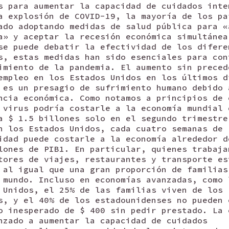
s para aumentar la capacidad de cuidados inte
a explosión de COVID-19, la mayoría de los pa
ado adoptando medidas de salud pública para «
a» y aceptar la recesión económica simultánea
se puede debatir la efectividad de los difere
s, estas medidas han sido esenciales para con
imiento de la pandemia. El aumento sin preced
empleo en los Estados Unidos en los últimos d
 es un presagio de sufrimiento humano debido 
ncia económica. Como notamos a principios de 
 virus podría costarle a la economía mundial 
a $ 1.5 billones solo en el segundo trimestre
n los Estados Unidos, cada cuatro semanas de
idad puede costarle a la economía alrededor d
lones de PIB1. En particular, quienes trabaja
tores de viajes, restaurantes y transporte es
 al igual que una gran proporción de familias
 mundo. Incluso en economías avanzadas, como 
 Unidos, el 25% de las familias viven de los
s, y el 40% de los estadounidenses no pueden 
o inesperado de $ 400 sin pedir prestado. La 
nzado a aumentar la capacidad de cuidados