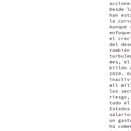
accione
Desde l
han est
la curv
Aunque 
enfoque
el crec
del des
también
turbule
mes, el
billón 
2020. E
inactiv
mil mil
los sec
riesgo,
todo el
Estados
salario
un gast
ha come