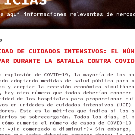
me aquí informaciones relevantes de merca
0
IDAD DE CUIDADOS INTENSIVOS: EL NÚM
VAR DURANTE LA BATALLA CONTRA COVID
a explosión de COVID-19, la mayoría de los pa
ado adoptando medidas de salud pública para «
a» y aceptar la recesión económica simultánea
, hay otro número que todos deberían conocer 
cidad de los hospitales para proporcionar cui
vos en unidades de cuidados intensivos (UCI) 
dores. Esta es la métrica que indica si los s
larios se sobrecargarán. Todos los días, el m
 cómo aumenta el número de casos de COVID-19 
a: «¿Ha comenzado a disminuir?» Sin embargo, 
mero que todos deberían conocer ahora: la cap