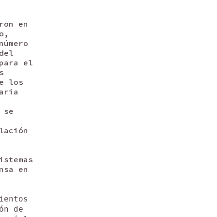
ron en
o,
número
del
para el
s
e los
aria
 se
lación
istemas
nsa en
ientos
ón de