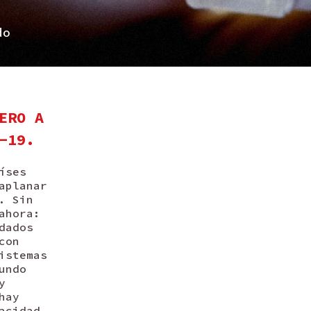
do
x
ERO A
-19.
íses
aplanar
. Sin
ahora:
dados
con
istemas
undo
y
hay
acidad